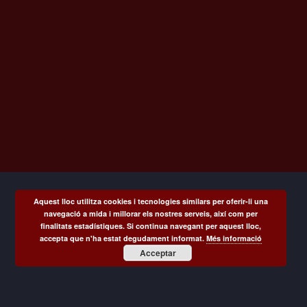
Coneix-
Aquest lloc utilitza cookies i tecnologies similars per oferir-li una
navegació a mida i millorar els nostres serveis, així com per
nos
finalitats estadístiques. Si continua navegant per aquest lloc,
accepta que n'ha estat degudament informat.
Més informació
Contacte
Acceptar