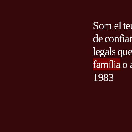
Som el te
de confian
legals que
família
o 
1983