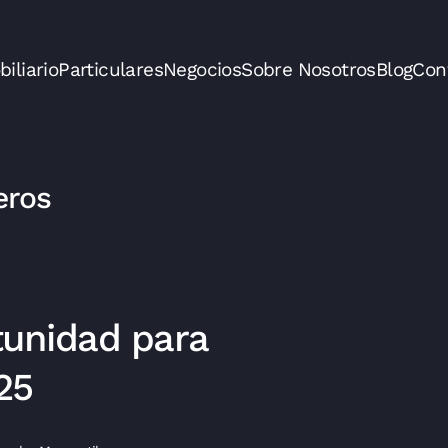
iliario
Particulares
Negocios
Sobre Nosotros
Blog
Con
eros
unidad para
25