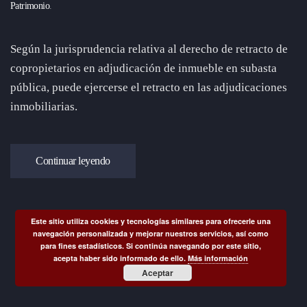
Patrimonio
.
Según la jurisprudencia relativa al derecho de retracto de
copropietarios en adjudicación de inmueble en subasta
pública, puede ejercerse el retracto en las adjudicaciones
inmobiliarias.
Continuar leyendo
Este sitio utiliza cookies y tecnologías similares para ofrecerle una
navegación personalizada y mejorar nuestros servicios, así como
para fines estadísticos. Si continúa navegando por este sitio,
acepta haber sido informado de ello.
Más información
Aceptar