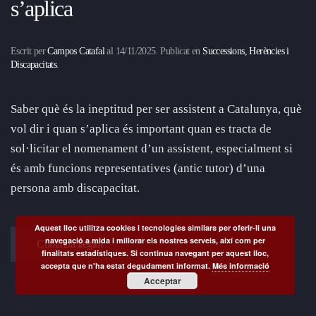
s’aplica
Escrit per
Campos Catafal
al
14/11/2025
. Publicat en
Successions, Herències i
Discapacitats
.
Saber què és la ineptitud per ser assistent a Catalunya, què
vol dir i quan s’aplica és important quan es tracta de
sol·licitar el nomenament d’un assistent, especialment si
és amb funcions representatives (antic tutor) d’una
persona amb discapacitat.
Aquest lloc utilitza cookies i tecnologies similars per oferir-li una
navegació a mida i millorar els nostres serveis, així com per
Continua llegint
finalitats estadístiques. Si continua navegant per aquest lloc,
accepta que n'ha estat degudament informat.
Més informació
Acceptar