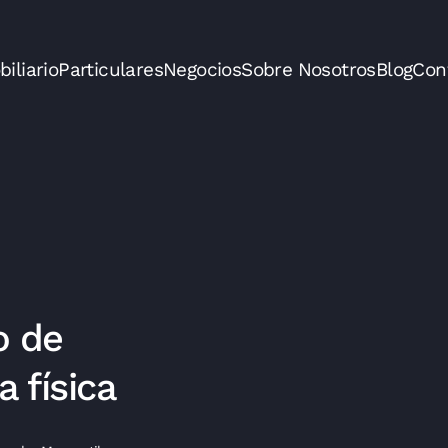
iliario
Particulares
Negocios
Sobre Nosotros
Blog
Con
o de
 física