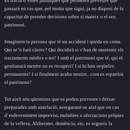
Es tracta d’eines jurídiques que permeten preveure què
passarà en cas que, pel motiu que sigui, ja no disposi de la
capacitat de prendre decisions sobre si mateix o el seu
patrimoni.
Imaginem la persona que té un accident i queda en coma.
Qui se’n farà càrrec? Qui decidirà si s’han de mantenir els
tractaments mèdics o no? I amb el patrimoni que té, qui el
gestionarà mentre no es recuperi? I si hi han seqüeles
permanents? I si finalment acaba morint.. com es repartirà
el patrimoni?
Tot això són qüestions que es poden preveure i deixar
preparades amb antelació, assegurant-se així que en cas
d’esdeveniment imprevist, malalties o afectacions pròpies
de la vellesa, Alzheimer, demència, etc, es segueix la