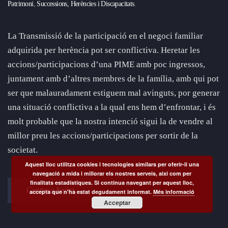
Patrimoni
,
Successions, Herències i Discapacitats
.
La Transmissió de la participació en el negoci familiar
adquirida per herència pot ser conflictiva. Heretar les
accions/participacions d’una PIME amb poc ingressos,
juntament amb d’altres membres de la família, amb qui pot
ser que malauradament estiguem mal avinguts, por generar
una situació conflictiva a la qual ens hem d’enfrontar, i és
molt probable que la nostra intenció sigui la de vendre al
millor preu les accions/participacions per sortir de la
societat.
Aquest lloc utilitza cookies i tecnologies similars per oferir-li una
navegació a mida i millorar els nostres serveis, així com per
finalitats estadístiques. Si continua navegant per aquest lloc,
Continua llegint
accepta que n'ha estat degudament informat.
Més informació
Acceptar