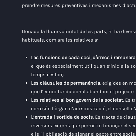
prendre mesures preventives i mecanismes d’actua
Donada la lliure voluntat de les parts, hi ha diver
habituals, com ara les relatives a:
L
es funcions de cada soci, càrrecs i remuner
el que és especialment útil quan s’inicia la so
temps i esforç.
Les clàusules de permanència
, exigides en m
que l’equip fundacional abandoni el projecte.
Les relatives al bon govern de la societat
.
Es t
com són l’òrgan d’administració, el consell d’
L’entrada i sortida de socis
.
Es tracta de clàu
inversors externs que permetin finançar el seu
ells i l’obligació de signar el pacte entre soci