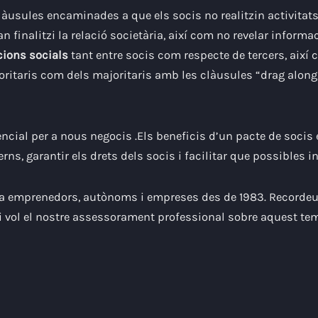
làusules encaminades a que els socis no realitzin activitats
n finalitzi la relació societària, així com no revelar informa
cions socials
tant entre socis com respecte de tercers, així 
noritaris com dels majoritaris amb les clàusules “drag along
ncial per a nous negocis .Els beneficis d’un pacte de socis é
erns, garantir els drets dels socis i facilitar que possibles 
a emprenedors, autònoms i empreses des de 1983. Recordeu q
i vol el nostre assessorament professional sobre aquest te