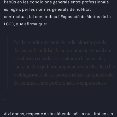
l’abús en les condicions generals entre professionals
es regeix per les normes generals de nul·litat
contractual, tal com indica l’Exposició de Motius de la
LCGC, que afirma que:
“nada impide que también judicialmente pueda
declararse la nulidad de una condición general que
sea abusiva cuando sea contraria a la buena fe y
cause un desequilibrio importante entre los derechos
y obligaciones de las partes, incluso aunque se trate
de contratos entre profesionales o empresarios».
.
Així doncs, respecte de la clàusula sòl, la nul·litat en els