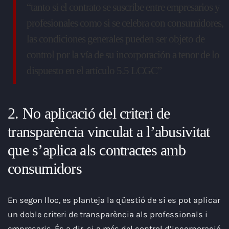
“tanto si el contrato se suscribe entre empresarios y
profesionales como si se celebra con consumidores,
las condiciones generales pueden ser objeto de
control por la vía de su incorporación a tenor de lo
dispuesto en el artículo 5.5 LCGC”
2. No aplicació del criteri de
transparència vinculat a l’abusivitat
que s’aplica als contractes amb
consumidors
En segon lloc, es planteja la qüestió de si es pot aplicar
un doble criteri de transparència als professionals i
empresaris. És a dir, si a més del control d’incorporació